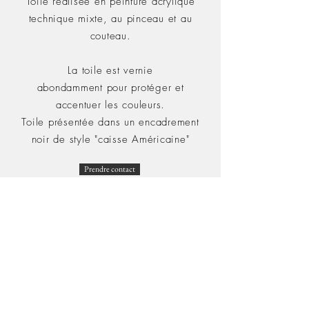
Toile réalisée en peinture acrylique
technique mixte, au pinceau et au
couteau.
La toile est vernie
abondamment pour protéger et
accentuer les couleurs.
Toile présentée dans un encadrement
noir de style "caisse Américaine"
Prendre contact